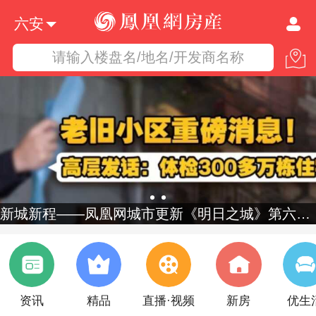
六安
请输入楼盘名/地名/开发商名称
新城新程——凤凰网城市更新《明日之城》第六季启幕
资讯
精品
直播·视频
新房
优生