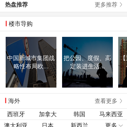
热盘推荐
更多推荐
楼市导购
中国新城市集团战
把公园、度假、高
【
略性布局欧...
定装进生活...
海外
查看更多
西班牙
加拿大
韩国
马来西亚
澳大利亚
日本
新西兰
更多