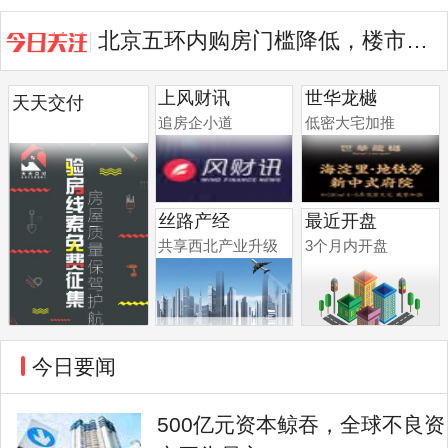
北京五环内购房门槛降低，楼市再迎...
一线城市高价地被争抢，地块调规后...
上风财讯
世华龙樾
天天交付
追房企小道
低密大宅加推
丝路产经
最近开盘
共享西北产业升级
3个月内开盘
今日要闻
500亿元资本鲸吞，全球不良资